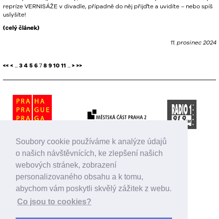
repríze VERNISÁŽE v divadle, případně do něj přijďte a uvidíte – nebo spíš
uslyšíte!
(celý článek)
11. prosinec 2024
<<
<
...
3
4
5
6
7
8
9
10
11
...
>
>>
Soubory cookie používáme k analýze údajů
o našich návštěvnících, ke zlepšení našich
webových stránek, zobrazení
personalizovaného obsahu a k tomu,
abychom vám poskytli skvělý zážitek z webu.
Co jsou to cookies?