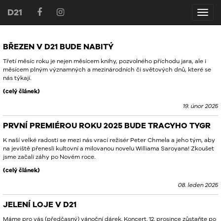
D21
D21
BŘEZEN V D21 BUDE NABITÝ
Třetí měsíc roku je nejen měsícem knihy, pozvolného příchodu jara, ale i
měsícem plným významných a mezinárodních či světových dnů, které se
nás týkají.
(celý článek)
19. únor 2025
PRVNÍ PREMIÉROU ROKU 2025 BUDE TRACYHO TYGR
K naší velké radosti se mezi nás vrací režisér Peter Chmela a jeho tým, aby
na jeviště přenesli kultovní a milovanou novelu Williama Saroyana! Zkoušet
jsme začali záhy po Novém roce.
(celý článek)
08. leden 2025
JELENÍ LOJE V D21
Máme pro vás (předčasný) vánoční dárek. Koncert. 12. prosince zůstaňte po