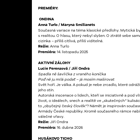
PREMIÉRY:
ONDINA
Anna Turlo / Maryna Smilianets
Současná variace na téma klasické předlohy. Mytická bytos
s realitou. O hlasu, který nebyl slyšen. O ztrátě sebe s
cizinka – příliš citlivá, příliš viditelná.
Režie:
Anna Turlo
Premiéra:
14. listopadu 2025
AKTIVNÍ ZÁLOHY
Lucie Ferenzová / Jiří Ondra
Spadla ně šavlička z vraného koníčka
Poď ně ju milá podať – já mosím mašírovat
Svět hoří. Je válka. A pokud je nebe zrcadlo, které odr
jeho stín.
Autorská inscenace o lidech, kteří se iniciativně a pod 
život, o ideálech, snech a realitě ve „skutečných“ kulis
to „obyčejný český člověk“? Námět je inspirován současn
Armády České republiky. Kromě současného rámce nabízí 
válečné vřavy.
Režie:
Jiří Ondra
Premiéra:
16. dubna 2026
HUSÁKOVO
TICHO