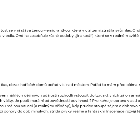
t se v ní stává ženou – emigrantkou, která v cizí zemi ztratila svůj hlas. Ond
ama v exilu. Ondina zosobňuje různé podoby „jinakosti“, které se v reálném svět
áží čas, obraz hořících domů pořád visí nad městem. Pořád to mám před očima. 
vlivem náhlých dějinných událostí rozhodli vstoupit do tzv. aktivních záloh ar
ách války. Je pocit morální odpovědnosti povinností? Pro koho je obrana vlasti
ou reálnou situací (a reálnými příběhy), kdy prudce stoupá zájem o dobrovolná
ponory do dob minulých, střídá prvky reálné a fantaskní. Inscenace rozvíjí