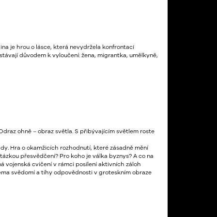
ina je hrou o lásce, která nevydržela konfrontaci
ě stávají důvodem k vyloučení: žena, migrantka, umělkyně,
Odraz ohně – obraz světla. S přibývajícím světlem roste
mády. Hra o okamžicích rozhodnutí, které zásadně mění
 otázkou přesvědčení? Pro koho je válka byznys? A co na
 vojenská cvičení v rámci posílení aktivních záloh
 téma svědomí a tíhy odpovědnosti v groteskním obraze