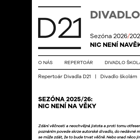
DIVADLO
Sezóna 2026
/
202
NIC NENÍ NAVĚ
O NÁS
REPERTOÁR
DIVADLO ŠKO
Repertoár Divadla D21
|
Divadlo školám
SEZÓNA 2025/26:
NIC
NENÍ NA VĚKY
Zdání věčnosti a neochvějná jistota a proti tomu otřese
poznáním povede skrze autorské divadlo, do nedávné min
se může zdát, že to bude trvat věčně. Nebo snad něco ji