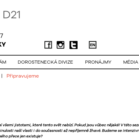
D21
7
KY
LÁM
DOROSTENECKÁ DIVIZE
PRONÁJMY
MÉDIA
|
Připravujeme
ní všemi jistotami, které tento svět nabízí. Pokud jsou vůbec nějaké! V této 
ulosti naší vlasti i do současnosti až nepříjemně žhavé. Budeme se intenzivn
ného přece jen existuje?