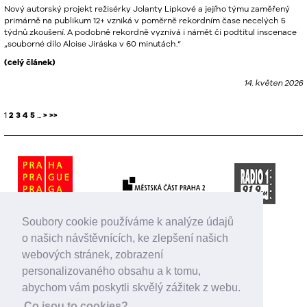
Nový autorský projekt režisérky Jolanty Lipkové a jejího týmu zaměřený
primárně na publikum 12+ vzniká v poměrně rekordním čase necelých 5
týdnů zkoušení. A podobně rekordně vyznívá i námět či podtitul inscenace
„souborné dílo Aloise Jiráska v 60 minutách.“
(celý článek)
14. květen 2026
1
2
3
4
5
...
>
>>
Soubory cookie používáme k analýze údajů
o našich návštěvnících, ke zlepšení našich
webových stránek, zobrazení
personalizovaného obsahu a k tomu,
abychom vám poskytli skvělý zážitek z webu.
Co jsou to cookies?