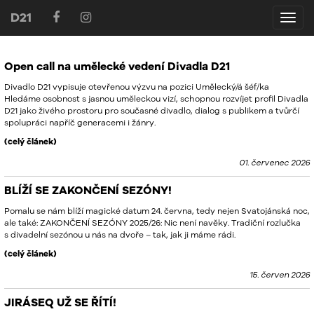
D21
D21
Open call na umělecké vedení Divadla D21
Divadlo D21 vypisuje otevřenou výzvu na pozici Umělecký/á šéf/ka
Hledáme osobnost s jasnou uměleckou vizí, schopnou rozvíjet profil Divadla
D21 jako živého prostoru pro současné divadlo, dialog s publikem a tvůrčí
spolupráci napříč generacemi i žánry.
(celý článek)
01. červenec 2026
BLÍŽÍ SE ZAKONČENÍ SEZÓNY!
Pomalu se nám blíží magické datum 24. června, tedy nejen Svatojánská noc,
ale také: ZAKONČENÍ SEZÓNY 2025/26: Nic není navěky. Tradiční rozlučka
s divadelní sezónou u nás na dvoře – tak, jak ji máme rádi.
(celý článek)
15. červen 2026
JIRÁSEQ UŽ SE ŘÍTÍ!