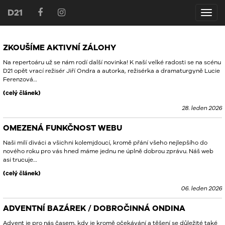
D21
D21
ZKOUŠÍME AKTIVNÍ ZÁLOHY
Na repertoáru už se nám rodí další novinka! K naší velké radosti se na scénu
D21 opět vrací režisér Jiří Ondra a autorka, režisérka a dramaturgyně Lucie
Ferenzová…
(celý článek)
28. leden 2026
OMEZENÁ FUNKČNOST WEBU
Naši milí diváci a všichni kolemjdoucí, kromě přání všeho nejlepšího do
nového roku pro vás hned máme jednu ne úplně dobrou zprávu. Náš web
asi trucuje…
(celý článek)
06. leden 2026
ADVENTNÍ BAZÁREK / DOBROČINNÁ ONDINA
Advent je pro nás časem, kdy je kromě očekávání a těšení se důležité také