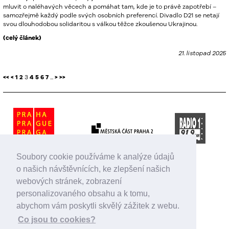
mluvit o naléhavých věcech a pomáhat tam, kde je to právě zapotřebí –
samozřejmě každý podle svých osobních preferencí. Divadlo D21 se netají
svou dlouhodobou solidaritou s válkou těžce zkoušenou Ukrajinou.
(celý článek)
21. listopad 2025
<<
<
1
2
3
4
5
6
7
...
>
>>
Soubory cookie používáme k analýze údajů
o našich návštěvnících, ke zlepšení našich
webových stránek, zobrazení
personalizovaného obsahu a k tomu,
abychom vám poskytli skvělý zážitek z webu.
Co jsou to cookies?