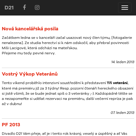
D21
D21
Nová kancelářská posila
Začátkem ledna se v kanceláři začal usazovat nový člen týmu, [fotogalerie
nenalezena]. Ze studia herectví si k nám odskočil, aby přebral povinnosti
Míši Lacigové, která odchází na mateřskou.
Přejeme mu tedy pevné nervy.
14. leden 2013
Vostrý Výkop Veteránů
Tento víkend proběhlo intenzivní soustředění k představení
Tři veteráni
,
které má premiéru již za 3 týdny! Resp. pozorní čtenáři hereckého obsazení
si jistě všimli, že se bude jednat spíš o 3 veteránky ;-). Každopádně těšte se
a nezapomeňte si udělat rezervaci na premiéru, další večerní repríza je pak
až v dubnu!
07. leden 2013
PF 2013
Divadlo D21 Vám přeje, ať je i tento rok krásný, veselý a úspěšný a ať Vás