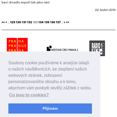
baví divadlo aspoň tak jako nás!
02. leden 2013
<<
<
...
129
130
131
132
133
134
135
136
137
...
>
>>
Soubory cookie používáme k analýze údajů
o našich návštěvnících, ke zlepšení našich
webových stránek, zobrazení
personalizovaného obsahu a k tomu,
abychom vám poskytli skvělý zážitek z webu.
Co jsou to cookies?
Přijímám