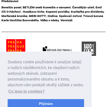
Představení
Benešův posel
,
BETLÉM aneb Komedie o narození
,
Čarodějův učeň
,
Emil
čili O Háchovi
,
Husákovo ticho
,
Kapesní povídky
,
Kuchařka pro disidenty
,
Marťanská kronika
,
MEIN GOTT!
,
Ondina
,
Spalovač mrtvol
,
Trnová koruna
Karla Havlíčka Borovského
,
Válka s mloky
,
Vernisáž
Soubory cookie používáme k analýze údajů
o našich návštěvnících, ke zlepšení našich
webových stránek, zobrazení
personalizovaného obsahu a k tomu,
abychom vám poskytli skvělý zážitek z webu.
Co jsou to cookies?
Přijímám