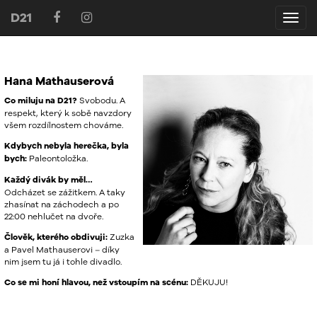
D21
D21
Hana Mathauserová
Co miluju na D21?
Svobodu. A
respekt, který k sobě navzdory
všem rozdílnostem chováme.
Kdybych nebyla herečka, byla
bych:
Paleontoložka.
Každý divák by měl…
Odcházet se zážitkem. A taky
zhasínat na záchodech a po
22:00 nehlučet na dvoře.
Člověk, kterého obdivuji:
Zuzka
a Pavel Mathauserovi – díky
nim jsem tu já i tohle divadlo.
Co se mi honí hlavou, než vstoupím na scénu:
DĚKUJU!