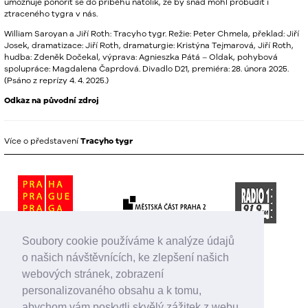
umožňuje ponořit se do příběhu natolik, že by snad mohl probudit i
ztraceného tygra v nás.
William Saroyan a Jiří Roth: Tracyho tygr. Režie: Peter Chmela, překlad: Jiří
Josek, dramatizace: Jiří Roth, dramaturgie: Kristýna Tejmarová, Jiří Roth,
hudba: Zdeněk Dočekal, výprava: Agnieszka Pátá – Oldak, pohybová
spolupráce: Magdalena Čaprdová. Divadlo D21, premiéra: 28. února 2025.
(Psáno z reprízy 4. 4. 2025.)
Odkaz na původní zdroj
Více o představení
Tracyho tygr
Soubory cookie používáme k analýze údajů
o našich návštěvnících, ke zlepšení našich
webových stránek, zobrazení
personalizovaného obsahu a k tomu,
abychom vám poskytli skvělý zážitek z webu.