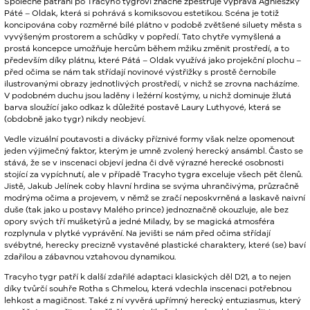
Společné pátrání po Tracyho tygrovi značně zpestřuje výprava Agnieszky
Páté – Oldak, která si pohrává s komiksovou estetikou. Scéna je totiž
koncipována coby rozměrné bílé plátno v podobě zvětšené siluety města s
vyvýšeným prostorem a schůdky v popředí. Tato chytře vymyšlená a
prostá koncepce umožňuje hercům během mžiku změnit prostředí, a to
především díky plátnu, které Pátá – Oldak využívá jako projekční plochu –
před očima se nám tak střídají novinové výstřižky s prostě černobíle
ilustrovanými obrazy jednotlivých prostředí, v nichž se zrovna nacházíme.
V podobném duchu jsou laděny i ležérní kostýmy, u nichž dominuje žlutá
barva sloužící jako odkaz k důležité postavě Laury Luthyové, která se
(obdobně jako tygr) nikdy neobjeví.
Vedle vizuální poutavosti a divácky příznivé formy však nelze opomenout
jeden výjimečný faktor, kterým je umně zvolený herecký ansámbl. Často se
stává, že se v inscenaci objeví jedna či dvě výrazné herecké osobnosti
stojící za vypíchnutí, ale v případě Tracyho tygra exceluje všech pět členů.
Jistě, Jakub Jelínek coby hlavní hrdina se svýma uhrančivýma, průzračně
modrýma očima a projevem, v němž se zračí neposkvrněná a laskavě naivní
duše (tak jako u postavy Malého prince) jednoznačně okouzluje, ale bez
opory svých tří mušketýrů a jedné Milady, by se magická atmosféra
rozplynula v plytké vyprávění. Na jevišti se nám před očima střídají
svébytné, herecky precizně vystavěné plastické charaktery, které (se) baví
zdařilou a zábavnou vztahovou dynamikou.
Tracyho tygr patří k další zdařilé adaptaci klasických děl D21, a to nejen
díky tvůrčí souhře Rotha s Chmelou, která vdechla inscenaci potřebnou
lehkost a magičnost. Také z ní vyvěrá upřímný herecký entuziasmus, který