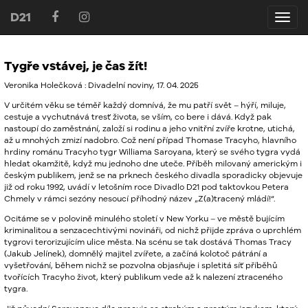
D21
D21
Tygře vstávej, je čas žít!
Veronika Holečková : Divadelní noviny, 17. 04. 2025
V určitém věku se téměř každý domnívá, že mu patří svět – hýří, miluje,
cestuje a vychutnává tresť života, se vším, co bere i dává. Když pak
nastoupí do zaměstnání, založí si rodinu a jeho vnitřní zvíře krotne, utichá,
až u mnohých zmizí nadobro. Což není případ Thomase Tracyho, hlavního
hrdiny románu Tracyho tygr Williama Saroyana, který se svého tygra vydá
hledat okamžitě, když mu jednoho dne uteče. Příběh milovaný americkým i
českým publikem, jenž se na prknech českého divadla sporadicky objevuje
již od roku 1992, uvádí v letošním roce Divadlo D21 pod taktovkou Petera
Chmely v rámci sezóny nesoucí příhodný název „Z(a)tracený mládí!“.
Ocitáme se v polovině minulého století v New Yorku – ve městě bujícím
kriminalitou a senzacechtivými novináři, od nichž přijde zpráva o uprchlém
tygrovi terorizujícím ulice města. Na scénu se tak dostává Thomas Tracy
(Jakub Jelínek), domnělý majitel zvířete, a začíná kolotoč pátrání a
vyšetřování, během nichž se pozvolna objasňuje i spletitá síť příběhů
tvořících Tracyho život, který publikum vede až k nalezení ztraceného
tygra.