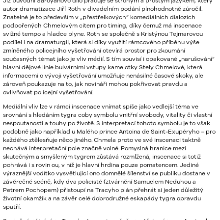
Již původní Saroyanovo dílo pracuje se strohým a prostým jazykem, který
autor dramatizace Jiří Roth v divadelním podání plnohodnotně zúročil.
Znatelné je to především v „přestřelkových“ komediálních dialozích
podpořených Chmelovým citem pro timing, díky čemuž má inscenace
svižné tempo a hladce plyne. Roth se společně s Kristýnou Tejmarovou
podílel i na dramaturgii, která si díky využití rámcového příběhu výše
zmíněného policejního vyšetřování otevírá prostor pro zkoumání
současných témat jako je vliv médií. S tím souvisí i opakované „narušování“
hlavní dějové linie bulvárními vstupy kamelotky Stely Chmelové, která
informacemi o vývoji vyšetřování umožňuje nenásilné časové skoky, ale
zároveň poukazuje na to, jak novináři mohou pokřivovat pravdu a
ovlivňovat policejní vyšetřování.
Mediální vliv lze v rámci inscenace vnímat spíše jako vedlejší téma ve
srovnání s hledáním tygra coby symbolu vnitřní svobody, vitality či vlastní
nespoutanosti a touhy po životě. S interpretací tohoto symbolu je to však
podobně jako například u Malého prince Antoina de Saint-Exupéryho – pro
každého ztělesňuje něco jiného. Chmela proto ve své inscenaci taktně
nechává interpretační pole značně volné. Pomyslná hranice mezi
skutečným a smyšleným tygrem zůstává rozmlžená, inscenace si totiž
pohrává i s rovin ou, v níž je hlavní hrdina pouze pomatencem. Jediné
výraznější vodítko vysvětlující ono domnělé šílenství se publiku dostane v
závěrečné scéně, kdy dva policisté (ztvárnění Samuelem Neduhou a
Petrem Pochopem) přistoupí na Tracyho plán přehrát si jeden důležitý
životní okamžik a na závěr celé dobrodružné eskapády tygra opravdu
spatří.