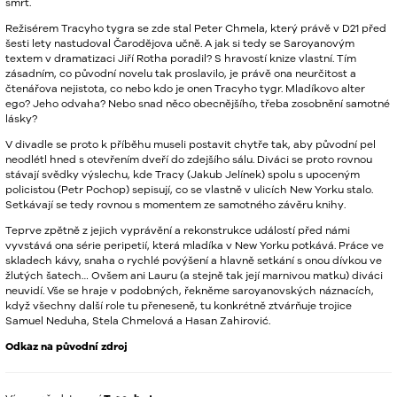
smrt.
Režisérem Tracyho tygra se zde stal Peter Chmela, který právě v D21 před
šesti lety nastudoval Čarodějova učně. A jak si tedy se Saroyanovým
textem v dramatizaci Jiří Rotha poradil? S hravostí knize vlastní. Tím
zásadním, co původní novelu tak proslavilo, je právě ona neurčitost a
čtenářova nejistota, co nebo kdo je onen Tracyho tygr. Mladíkovo alter
ego? Jeho odvaha? Nebo snad něco obecnějšího, třeba zosobnění samotné
lásky?
V divadle se proto k příběhu museli postavit chytře tak, aby původní pel
neodlétl hned s otevřením dveří do zdejšího sálu. Diváci se proto rovnou
stávají svědky výslechu, kde Tracy (Jakub Jelínek) spolu s upoceným
policistou (Petr Pochop) sepisují, co se vlastně v ulicích New Yorku stalo.
Setkávají se tedy rovnou s momentem ze samotného závěru knihy.
Teprve zpětně z jejich vyprávění a rekonstrukce událostí před námi
vyvstává ona série peripetií, která mladíka v New Yorku potkává. Práce ve
skladech kávy, snaha o rychlé povýšení a hlavně setkání s onou dívkou ve
žlutých šatech… Ovšem ani Lauru (a stejně tak její marnivou matku) diváci
neuvidí. Vše se hraje v podobných, řekněme saroyanovských náznacích,
když všechny další role tu přeneseně, tu konkrétně ztvárňuje trojice
Samuel Neduha, Stela Chmelová a Hasan Zahirović.
Odkaz na původní zdroj