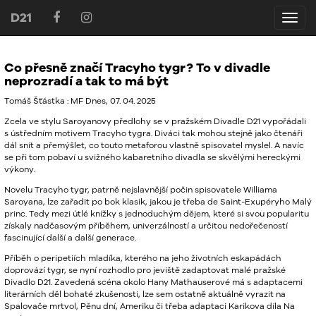
D21
D21
Co přesně značí Tracyho tygr? To v divadle
neprozradí a tak to má být
Tomáš Šťástka : MF Dnes, 07. 04. 2025
Zcela ve stylu Saroyanovy předlohy se v pražském Divadle D21 vypořádali
s ústředním motivem Tracyho tygra. Diváci tak mohou stejně jako čtenáři
dál snít a přemýšlet, co touto metaforou vlastně spisovatel myslel. A navíc
se při tom pobaví u svižného kabaretního divadla se skvělými hereckými
výkony.
Novelu Tracyho tygr, patrně nejslavnější počin spisovatele Williama
Saroyana, lze zařadit po bok klasik, jakou je třeba de Saint-Exupéryho Malý
princ. Tedy mezi útlé knížky s jednoduchým dějem, které si svou popularitu
získaly nadčasovým příběhem, univerzálností a určitou nedořečeností
fascinující další a další generace.
Příběh o peripetiích mladíka, kterého na jeho životních eskapádách
doprovází tygr, se nyní rozhodlo pro jeviště zadaptovat malé pražské
Divadlo D21. Zavedená scéna okolo Hany Mathauserové má s adaptacemi
literárních děl bohaté zkušenosti, lze sem ostatně aktuálně vyrazit na
Spalovače mrtvol, Pěnu dní, Ameriku či třeba adaptaci Karikova díla Na