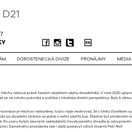
D21
7
KY
LÁM
DOROSTENECKÁ DIVIZE
PRONÁJMY
MÉDIA
 Háchy nebývá právě častým objektem zájmu divadelníků. V roce 2020 uplynul
t se na tohoto právníka a politika z hlediska dnešní perspektivy. Byly k němu
Inscenace je Háchovi nakloněna, tvůrci nijak neskrývají, že s tímto člověkem 
ože po divadelní stránce se jedná o velmi zdařilý kus. Šťastný byl především
 Po vzoru forbín slavných zakladatelů Osvobozeného divadla je odvyprávěn s
i. Samotného prezidenta (ale i další postavy) citlivě ztvárnil Petr Reif.