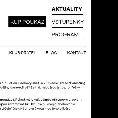
AKTUALITY
KUP POUKAZ
VSTUPENKY
PROGRAM
KLUB PŘÁTEL
BLOG
KONTAKT
o 75 let od Háchovy smrti a v Divadle D21 se dramaturg
 dějiny spravedlivé? Selhal, nebo jsou jeho prohřešky
sympatizují. Pokud má divák s tímto přístupem problém,
 nápad zarámovat hru klaunskou dvojicí Voskovce a
těžejní úsek Háchova života – od jeho výběru