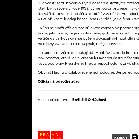
S lehkostí se tu hovoří o zlých časech a složitých rozh
kteří byli zatčeni v roce 1939, výměnou za pronesení pro
dotváří dobovou atmosféru, předělávky některých písní
V+W, při které hledají konec lana (k vidění je ve filmu
Pud
Tvůrci se snaží vžít do pocitů protektorátního prezidenta
fakta, jako třeba, že je mnoho veřejných prostranství
Vašíček s Jarkovským se ovšem dokázali vyhnout didakt
na dějiny 20. století trochu jinak, než je obvyklé.
Na konci se tvůrci pokoušejí dát Háchův život do kontex
pokrytectví, která je ve vztahu k Háchovi často přítom
když pod okny Pražského hradu nepochodují cizí vojska.
Obvinit Háchu z kolaborace je jednoduché. Jenže jednod
Odkaz na původní zdroj
Více o představení
Emil čili O Háchovi