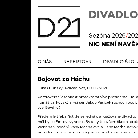
DIVADLO
Sezóna 2026
/
202
NIC NENÍ NAVĚ
O NÁS
REPERTOÁR
DIVADLO ŠKO
Bojovat za Háchu
Lukáš Dubský : i-divadlo.cz, 09. 06. 2021
Kontroverzní osobnost protektorátního prezidenta Emila
Tomáš Jarkovský a režisér Jakub Vašíček rozhodli podíva
zveličovány?
Předem je třeba říct, že se jedná o angažované divadlo. 
měl by se Emilovi vyhnout. Byla by to ovšem škoda, prot
Wericha v podání Ivany Machalové a Hany Mathauserové.
prezidentem druhé republiky až po smrt v pankrácké věznic