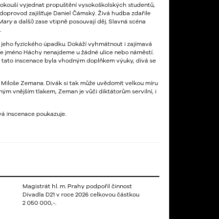
a pokouší vyjednat propuštění vysokoškolských studentů,
í doprovod zajišťuje Daniel Čámský. Živá hudba zdařile
 Mary
a další) zase vtipně posouvají děj. Slavná scéna
.
iny jeho fyzického úpadku. Dokáží vyhmátnout i zajímavá
le jméno Háchy nenajdeme u žádné ulice nebo náměstí.
y tato inscenace byla vhodným doplňkem výuky, dívá se
ta Miloše Zemana. Divák si tak může uvědomit velkou míru
m vnějším tlakem, Zeman je vůči diktátorům servilní, i
vá inscenace poukazuje.
Magistrát hl. m. Prahy podpořil činnost
Divadla D21 v roce 2026 celkovou částkou
2 050 000,-.