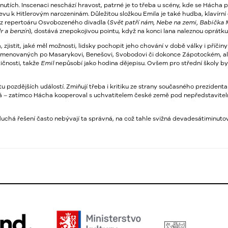
odnutích. Inscenaci neschází hravost, patrné je to třeba u scény, kde se Hách
jevu k Hitlerovým narozeninám. Důležitou složkou Emila je také hudba, klavírn
 z repertoáru Osvobozeného divadla (
Svět patří nám, Nebe na zemi, Babička
r a benzín
), dostává znepokojivou pointu, když na konci lana naleznou oprátku
, zjistit, jaké měl možnosti, lidsky pochopit jeho chování v době války i příč
 pojmenovaných po Masarykovi, Benešovi, Svobodovi či dokonce Zápotockém, a
ičnosti, takže
Emil
nepůsobí jako hodina dějepisu. Ovšem pro střední školy b
tu pozdějších událostí. Zmiňují třeba i kritiku ze strany současného preziden
ná – zatímco Hácha kooperoval s uchvatitelem české země pod nepředstavitelný
uchá řešení často nebývají ta správná, na což tahle svižná devadesátiminuto